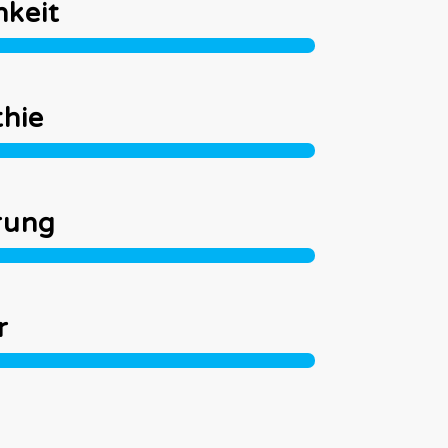
hkeit
hie
rung
r