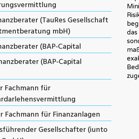
rungsvermittlung
Min
Risi
inanzberater (TauRes Gesellschaft
beg
stmentberatung mbH)
das 
son
inanzberater (BAP-Capital
maß
exak
inanzberater (BAP-Capital
Bed
zug
r Fachmann für
ardarlehensvermittlung
r Fachmann für Finanzanlagen
sführender Gesellschafter (iunto