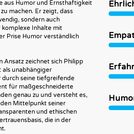
Ehrlic
e aus Humor und Ernsthaftigkeit
zu machen. Er zeigt, dass
twendig, sondern auch
r komplexe Inhalte mit
Empat
er Prise Humor verständlich
n Ansatz zeichnet sich Philipp
Erfah
t als unabhängiger
 durch seine tiefgreifende
ent für maßgeschneiderte
nden genau zu und versteht es,
Humo
 den Mittelpunkt seiner
transparenten und ethischen
rtrauensbasis, die in der
t.