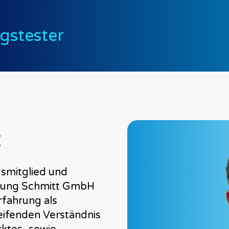
gstester
gsmitglied und
atung Schmitt GmbH
rfahrung als
eifenden Verständnis