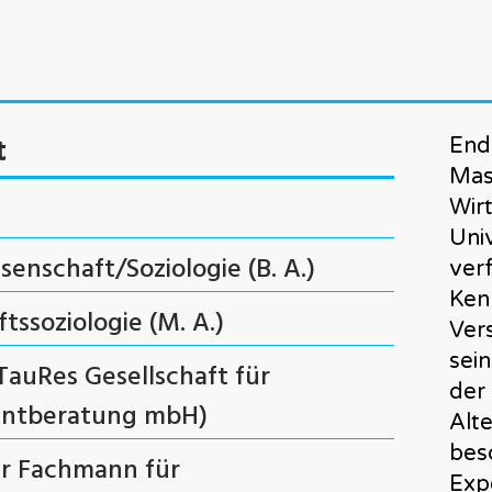
t
End
Mas
Wir
Uni
ssenschaft/Soziologie (B. A.)
ver
Kenn
tssoziologie (M. A.)
Ver
sein
TauRes Gesellschaft für
der
entberatung mbH)
Alt
besc
r Fachmann für
Exp