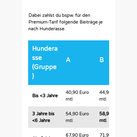
Dabei zahlst du bspw. für den
Premium-Tarif folgende Beiträge je
nach Hunderasse.
Hundera
sse
A
B
(Gruppe
)
40,90 Euro
44,90 Euro
5
Bis <3 Jahre
mtl.
mtl.
mt
3 Jahre bis
54,90 Euro
58,90 Euro
6
<6 Jahre
mtl.
mtl.
mt
67,90 Euro
71,90 Euro
7