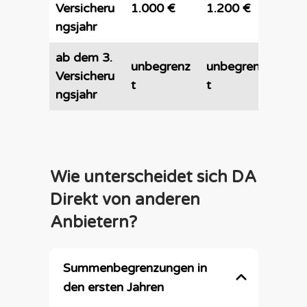
Versicheru
1.000 €
1.200 €
1.40
ngsjahr
ab dem 3.
unbegrenz
unbegrenz
unb
Versicheru
t
t
t
ngsjahr
Wie unterscheidet sich DA
Direkt von anderen
Anbietern?
Summenbegrenzungen in 
den ersten Jahren