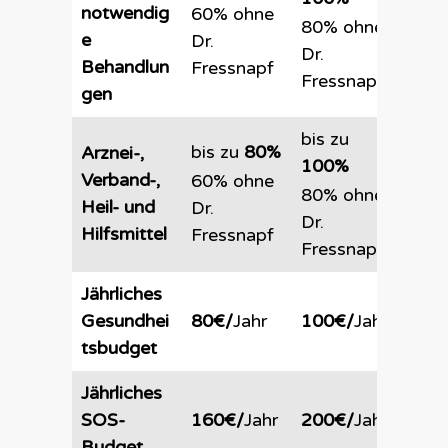
100
notwendig
60% ohne
80% ohne
e
Dr.
Imm
Dr.
Behandlun
Fressnapf
100
Fressnapf
gen
bis zu
bis zu
80%
bis 
Arznei-,
100%
100
Verband-,
60% ohne
80% ohne
Heil- und
Dr.
Imm
Dr.
Hilfsmittel
Fressnapf
100
Fressnapf
Jährliches
Gesundhei
80€/
Jahr
100€/
Jahr
120
tsbudget
Jährliches
SOS-
160€/
Jahr
200€/
Jahr
240
Budget