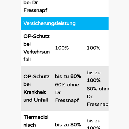
bei Dr.
Fressnapf
Versicherungsleistung
OP-Schutz
bei
100%
100%
100
Verkehrsun
fall
bis zu
bis zu
80%
bis 
OP-Schutz
100%
100
bei
60% ohne
80% ohne
Krankheit
Dr.
Imm
Dr.
und Unfall
Fressnapf
100
Fressnapf
Tiermedizi
bis zu
bis zu
80%
bis 
nisch
100%