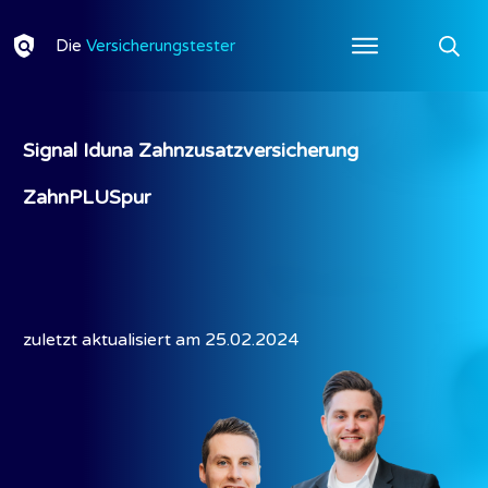
Die
Versicherungstester
Ratgeber
Testberichte
Bewertungsverfa
Signal Iduna Zahnzusatzversicherung
Über
ZahnPLUSpur
uns
Kontakt
zuletzt aktualisiert am
25.02.2024