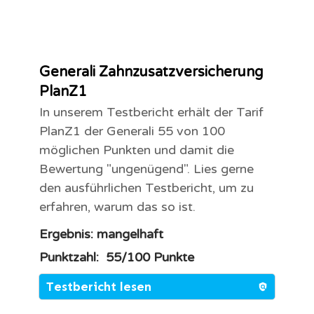
Generali Zahnzusatzversicherung
PlanZ1
In unserem Testbericht erhält der Tarif
PlanZ1 der Generali 55 von 100
möglichen Punkten und damit die
Bewertung "ungenügend". Lies gerne
den ausführlichen Testbericht, um zu
erfahren, warum das so ist.
Ergebnis:
mangelhaft
Punktzahl:
55
/100 Punkte
Testbericht lesen