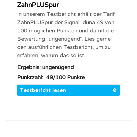
ZahnPLUSpur
In unserem Testbericht erhält der Tarif
ZahnPLUSpur der Signal Iduna 49 von
100 möglichen Punkten und damit die
Bewertung "ungenügend". Lies gerne
den ausführlichen Testbericht, um zu
erfahren, warum das so ist.
Ergebnis:
ungenügend
Punktzahl:
49
/100 Punkte
Testbericht lesen