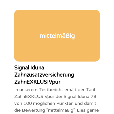
mittelmäßig
Signal Iduna
Zahnzusatzversicherung
ZahnEXKLUSIVpur
In unserem Testbericht erhält der Tarif
ZahnEXKLUSIVpur der Signal Iduna 78
von 100 möglichen Punkten und damit
die Bewertung "mittelmäßig". Lies gerne