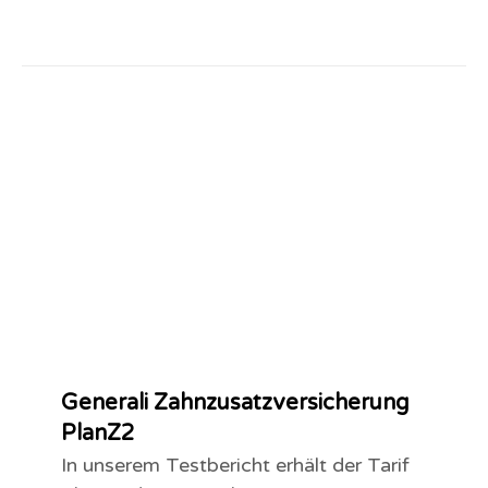
mangelhaft
Generali Zahnzusatzversicherung
PlanZ2
In unserem Testbericht erhält der Tarif