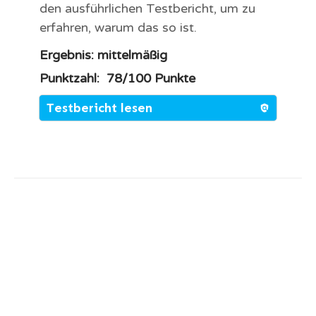
den ausführlichen Testbericht, um zu
erfahren, warum das so ist.
Ergebnis:
mittelmäßig
Punktzahl:
78
/100 Punkte
Testbericht lesen
mangelhaft