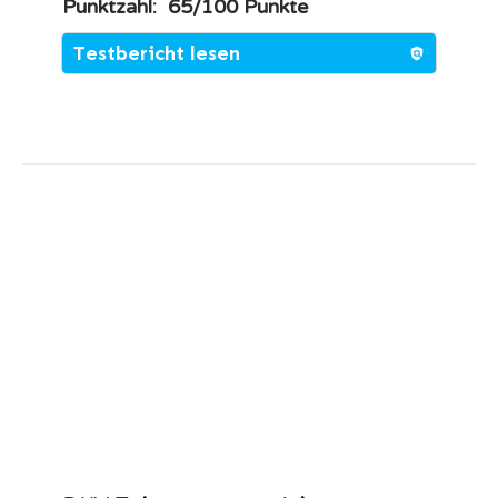
Punktzahl:
65
/100 Punkte
Testbericht lesen
ungenügend