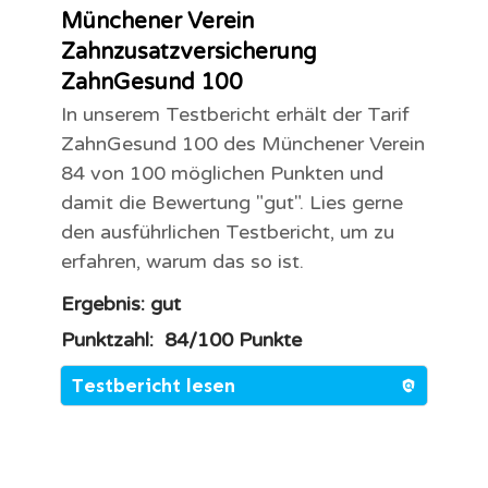
Münchener Verein
Zahnzusatzversicherung
ZahnGesund 100
In unserem Testbericht erhält der Tarif
ZahnGesund 100 des Münchener Verein
84 von 100 möglichen Punkten und
damit die Bewertung "gut". Lies gerne
den ausführlichen Testbericht, um zu
erfahren, warum das so ist.
Ergebnis:
gut
Punktzahl:
84
/100 Punkte
Testbericht lesen