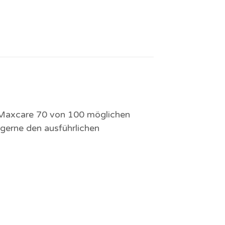
n Maxcare 70 von 100 möglichen
 gerne den ausführlichen