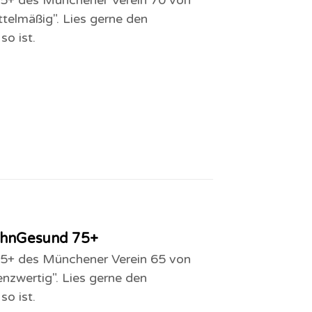
 85+ des Münchener Verein 70 von
telmäßig". Lies gerne den
so ist.
ahnGesund 75+
 75+ des Münchener Verein 65 von
nzwertig". Lies gerne den
so ist.