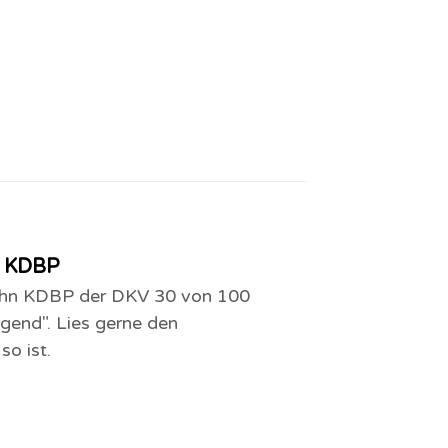
n KDBP
Zahn KDBP der DKV 30 von 100
end". Lies gerne den
so ist.