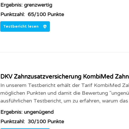
Ergebnis:
grenzwertig
Punktzahl:
65
/100 Punkte
Testbericht lesen
DKV Zahnzusatzversicherung KombiMed Zah
In unserem Testbericht erhält der Tarif KombiMed 
möglichen Punkten und damit die Bewertung "ungenüg
ausführlichen Testbericht, um zu erfahren, warum das 
Ergebnis:
ungenügend
Punktzahl:
30
/100 Punkte